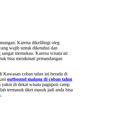
gunungan. Karena dikelilingi oleg
ang wajib untuk diketahui dan
g sangat memukau. Karena wisata air
untuk bisa menikmati pemandangan
i Kawasan coban talun ini berada di
kasi
outbound malang di coban talun
ni yakni di dekat wisata pagupon camp
ah termasuk tiket masuk jadi anda bisa
.