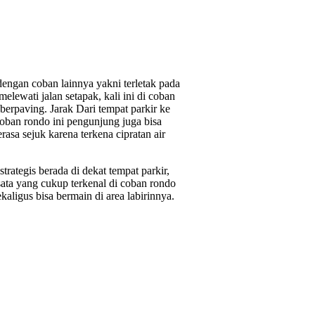
ngan coban lainnya yakni terletak pada
melewati jalan setapak, kali ini di coban
erpaving. Jarak Dari tempat parkir ke
 coban rondo ini pengunjung juga bisa
erasa sejuk karena terkena cipratan air
rategis berada di dekat tempat parkir,
isata yang cukup terkenal di coban rondo
ekaligus bisa bermain di area labirinnya.