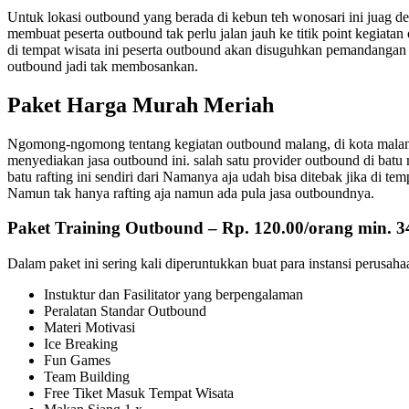
Untuk lokasi outbound yang berada di kebun teh wonosari ini juag de
membuat peserta outbound tak perlu jalan jauh ke titik point kegiat
di tempat wisata ini peserta outbound akan disuguhkan pemandangan
outbound jadi tak membosankan.
Paket Harga Murah Meriah
Ngomong-ngomong tentang kegiatan outbound malang, di kota malang
menyediakan jasa outbound ini. salah satu provider outbound di batu
batu rafting ini sendiri dari Namanya aja udah bisa ditebak jika di tem
Namun tak hanya rafting aja namun ada pula jasa outboundnya.
Paket Training Outbound – Rp. 120.00/orang min. 3
Dalam paket ini sering kali diperuntukkan buat para instansi perusaha
Instuktur dan Fasilitator yang berpengalaman
Peralatan Standar Outbound
Materi Motivasi
Ice Breaking
Fun Games
Team Building
Free Tiket Masuk Tempat Wisata