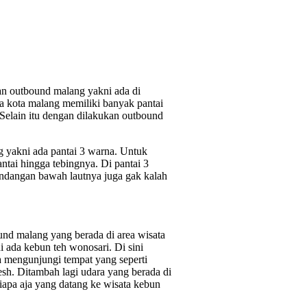
an outbound malang yakni ada di
a kota malang memiliki banyak pantai
 Selain itu dengan dilakukan outbound
ng yakni ada pantai 3 warna. Untuk
ntai hingga tebingnya. Di pantai 3
mandangan bawah lautnya juga gak kalah
bound malang yang berada di area wisata
i ada kebun teh wonosari. Di sini
 mengunjungi tempat yang seperti
resh. Ditambah lagi udara yang berada di
apa aja yang datang ke wisata kebun