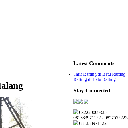
Latest Comments
Tarif Rafting di Batu Rafting 
Rafting di Batu Rafting
Malang
Stay Connected
082220099335 -
081333971122 - 0857552222
081333971122