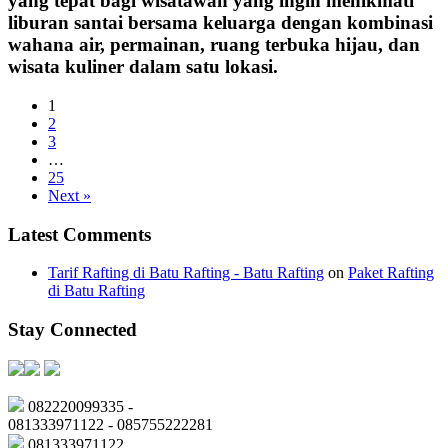
yang tepat bagi wisatawan yang ingin menikmati
liburan santai bersama keluarga dengan kombinasi
wahana air, permainan, ruang terbuka hijau, dan
wisata kuliner dalam satu lokasi.
1
2
3
…
25
Next »
Latest Comments
Tarif Rafting di Batu Rafting - Batu Rafting
on
Paket Rafting
di Batu Rafting
Stay Connected
082220099335 -
081333971122 - 085755222281
081333971122