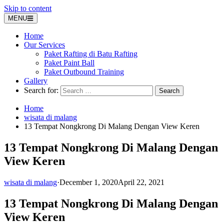
Skip to content
MENU
Home
Our Services
Paket Rafting di Batu Rafting
Paket Paint Ball
Paket Outbound Training
Gallery
Search for:
Home
wisata di malang
13 Tempat Nongkrong Di Malang Dengan View Keren
13 Tempat Nongkrong Di Malang Dengan
View Keren
wisata di malang
·
December 1, 2020
April 22, 2021
13 Tempat Nongkrong Di Malang Dengan
View Keren