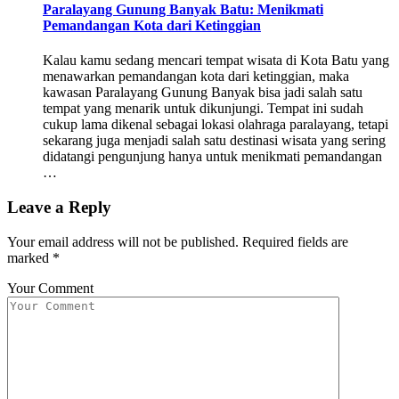
Paralayang Gunung Banyak Batu: Menikmati
Pemandangan Kota dari Ketinggian
Kalau kamu sedang mencari tempat wisata di Kota Batu yang
menawarkan pemandangan kota dari ketinggian, maka
kawasan Paralayang Gunung Banyak bisa jadi salah satu
tempat yang menarik untuk dikunjungi. Tempat ini sudah
cukup lama dikenal sebagai lokasi olahraga paralayang, tetapi
sekarang juga menjadi salah satu destinasi wisata yang sering
didatangi pengunjung hanya untuk menikmati pemandangan
…
Leave a Reply
Your email address will not be published.
Required fields are
marked
*
Your Comment