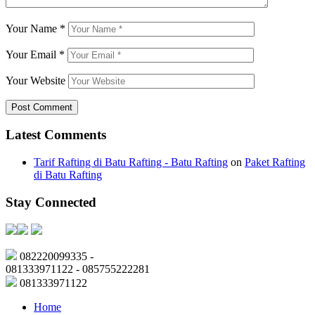
Your Name
*
Your Email
*
Your Website
Latest Comments
Tarif Rafting di Batu Rafting - Batu Rafting
on
Paket Rafting
di Batu Rafting
Stay Connected
082220099335 -
081333971122 - 085755222281
081333971122
Home